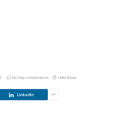
1
No hay comentarios
1 Min Read
LinkedIn