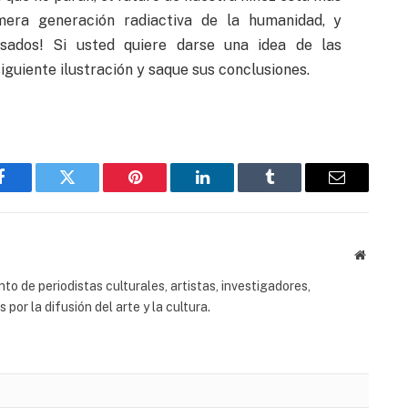
mera generación radiactiva de la humanidad, y
sados! Si usted quiere darse una idea de las
iguiente ilustración y saque sus conclusiones.
Facebook
Twitter
Pinterest
LinkedIn
Tumblr
Email
Website
to de periodistas culturales, artistas, investigadores,
or la difusión del arte y la cultura.