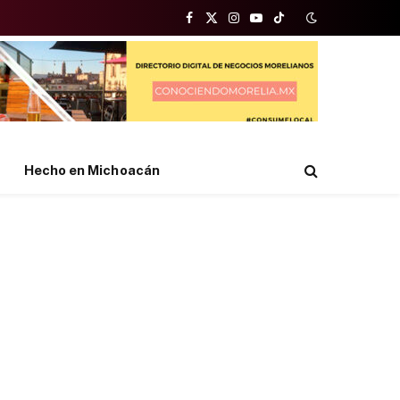
Facebook
X
Instagram
YouTube
TikTok
(Twitter)
Hecho en Michoacán