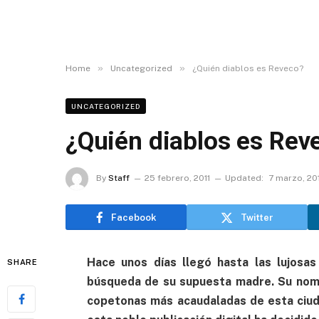
»
»
Home
Uncategorized
¿Quién diablos es Reveco?
UNCATEGORIZED
¿Quién diablos es Rev
By
Staff
25 febrero, 2011
Updated:
7 marzo, 20
Facebook
Twitter
Hace unos días llegó hasta las lujosas
SHARE
búsqueda de su supuesta madre. Su nomb
copetonas más acaudaladas de esta ciu