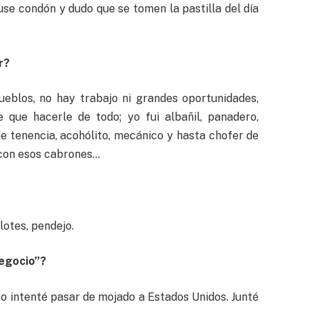
 use condón y dudo que se tomen la pastilla del día
r?
ueblos, no hay trabajo ni grandes oportunidades,
e que hacerle de todo; yo fui albañil, panadero,
 de tenencia, acohólito, mecánico y hasta chofer de
s con esos cabrones…
otes, pendejo.
negocio”?
so intenté pasar de mojado a Estados Unidos. Junté