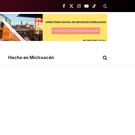
Facebook
X
Instagram
YouTube
TikTok
(Twitter)
Hecho en Michoacán