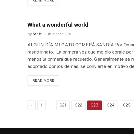
READ MORE
What a wonderful world
By
Staff
15 marzo, 2011
ALGÚN DÍA MI GATO COMERÁ SANDÍA Por Omar Arria
rasgo innato. La primera vez que me dio coraje por 
menos la primera que recuerdo. Generalmente se r
adoptado por los demás, se convierte en motivo de 
READ MORE
Previous
…
1
621
622
623
624
625