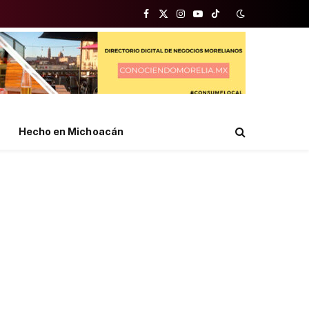
Facebook
X
Instagram
YouTube
TikTok
(Twitter)
Hecho en Michoacán