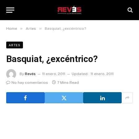
»
»
Home
Artes
Basquiat, ¿excéntrico?
ARTES
Basquiat, ¿excéntrico?
By
Revés
11 enero, 2011
Updated:
11 enero, 2011
No hay comentarios
7 Mins Read