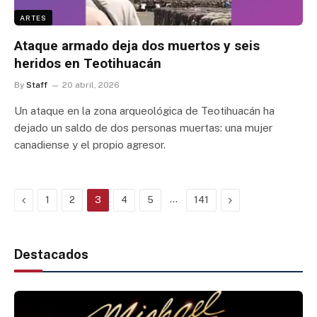
ARTES
Ataque armado deja dos muertos y seis
heridos en Teotihuacán
By
Staff
20 abril, 2026
Un ataque en la zona arqueológica de Teotihuacán ha
dejado un saldo de dos personas muertas: una mujer
canadiense y el propio agresor.
Previous
…
Next
1
2
3
4
5
141
Destacados