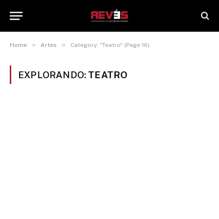
»
»
Home
Artes
Category: "Teatro" (Page 16)
EXPLORANDO:
TEATRO