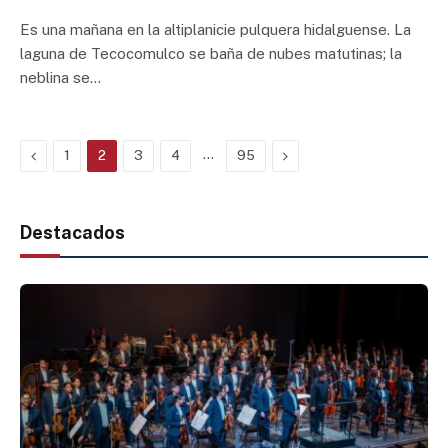
Es una mañana en la altiplanicie pulquera hidalguense. La
laguna de Tecocomulco se baña de nubes matutinas; la
neblina se…
Previous
…
Next
1
2
3
4
95
Destacados