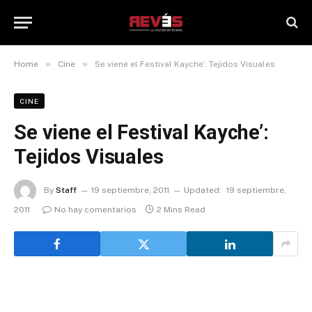
»
»
Home
Cine
Se viene el Festival Kayche’: Tejidos Visuales
CINE
Se viene el Festival Kayche’:
Tejidos Visuales
By
Staff
19 septiembre, 2011
Updated:
19 septiembre,
2011
No hay comentarios
2 Mins Read