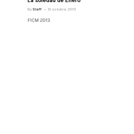
La soledad de Enero
By
Staff
12 octubre, 2013
FICM 2013