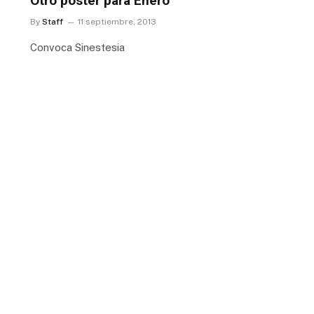
Otro póster para Enero
By
Staff
11 septiembre, 2013
Convoca Sinestesia