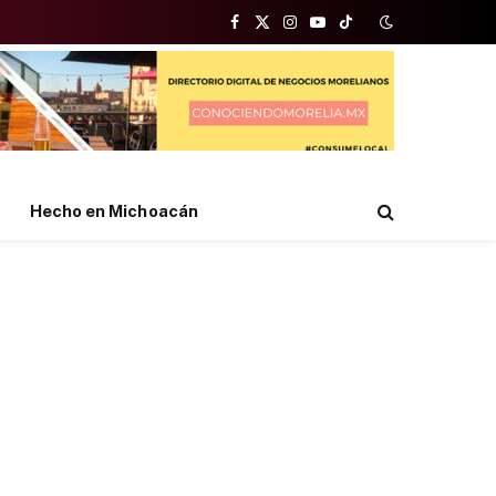
Facebook
X
Instagram
YouTube
TikTok
(Twitter)
Hecho en Michoacán