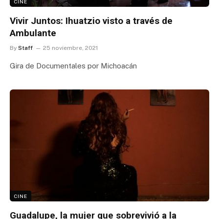
CINE
Vivir Juntos: Ihuatzio visto a través de
Ambulante
By
Staff
25 noviembre, 2021
Gira de Documentales por Michoacán
CINE
Guadalupe, la mujer que sobrevivió a la