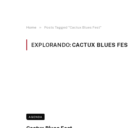
»
Home
Posts Tagged "Cactux Blues Fest"
EXPLORANDO:
CACTUX BLUES FE
AGENDA