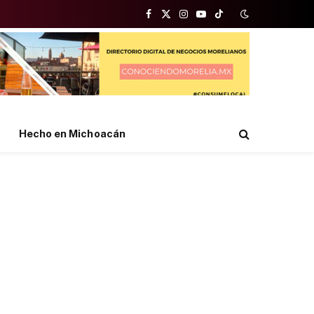
Facebook
X
Instagram
YouTube
TikTok
(Twitter)
Hecho en Michoacán