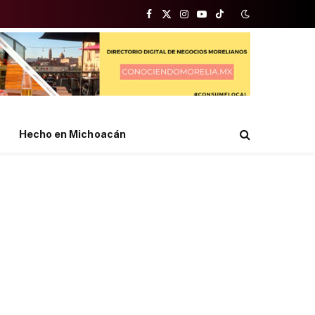
Facebook
X
Instagram
YouTube
TikTok
(Twitter)
Hecho en Michoacán