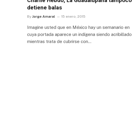
Charlie Hebdo; La Guadalupana tampoco
detiene balas
By
Jorge Amaral
15 enero, 2015
Imagine usted que en México hay un semanario en
cuya portada aparece un indígena siendo acribillado
mientras trata de cubrirse con…