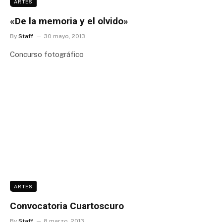
ARTES
«De la memoria y el olvido»
By
Staff
30 mayo, 2013
Concurso fotográfico
ARTES
Convocatoria Cuartoscuro
By
Staff
8 marzo, 2013