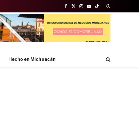
Facebook
X
Instagram
YouTube
TikTok
(Twitter)
Hecho en Michoacán