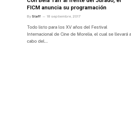
Con Béla Tarr al frente del Jurado, el
FICM anuncia su programación
By
Staff
18 septiembre, 2017
Todo listo para los XV años del Festival
Internacional de Cine de Morelia, el cual se llevará 
cabo del…