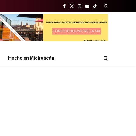
Facebook
X
Instagram
YouTube
TikTok
(Twitter)
Hecho en Michoacán