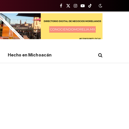
Facebook
X
Instagram
YouTube
TikTok
(Twitter)
Hecho en Michoacán