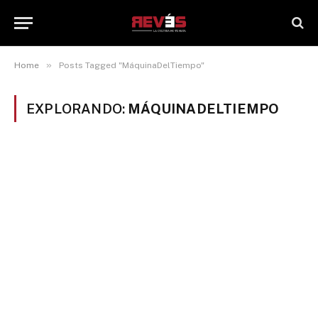
»
Home
Posts Tagged "MáquinaDelTiempo"
EXPLORANDO:
MÁQUINADELTIEMPO