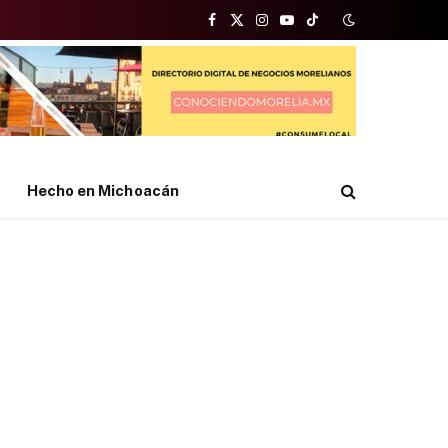
Facebook
X
Instagram
YouTube
TikTok
(Twitter)
Hecho en Michoacán