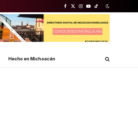
Facebook
X
Instagram
YouTube
TikTok
(Twitter)
Hecho en Michoacán