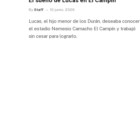
El sueño de Lucas en El Campín
By
Staff
10 junio, 2026
Lucas, el hijo menor de los Durán, deseaba conocer
el estadio Nemesio Camacho El Campín y trabajó
sin cesar para lograrlo.