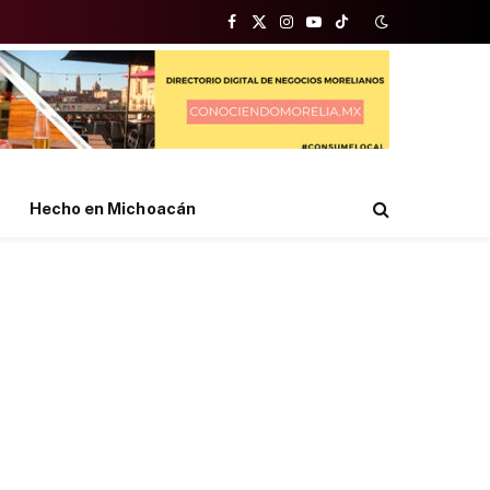
Facebook
X
Instagram
YouTube
TikTok
(Twitter)
Hecho en Michoacán