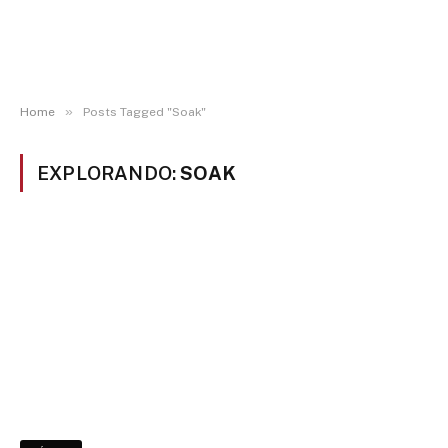
»
Home
Posts Tagged "Soak"
EXPLORANDO:
SOAK