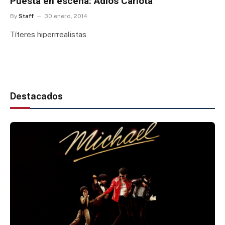
Puesta en escena: Adiós Carlota
By
Staff
30 enero, 2014
Títeres hiperrrealistas
Destacados