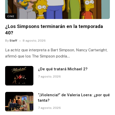
CINE
¿Los Simpsons terminarán en la temporada
40?
By
Staff
8 agosto, 2026
La actriz que interpreta a Bart Simpson, Nancy Cartwright,
afirmó que los The Simpson podría…
¿De qué tratará Michael 2?
7 agosto, 2026
“¡Violencia!” de Valeria Loera: ¿por qué
tanta?
7 agosto, 2026