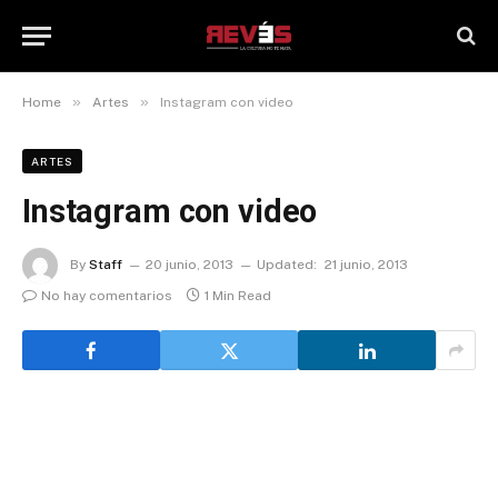
»
»
Home
Artes
Instagram con video
ARTES
Instagram con video
By
Staff
20 junio, 2013
Updated:
21 junio, 2013
No hay comentarios
1 Min Read