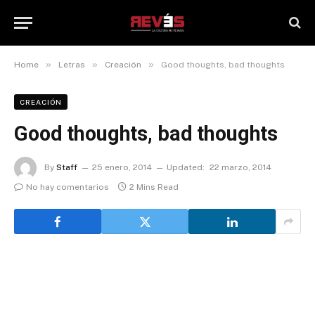
»
»
»
Home
Letras
Creación
Good thoughts, bad thoughts
CREACIÓN
Good thoughts, bad thoughts
By
Staff
25 enero, 2014
Updated:
22 marzo, 2014
No hay comentarios
2 Mins Read