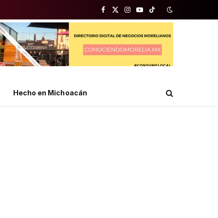
Facebook
X
Instagram
YouTube
TikTok
(Twitter)
Hecho en Michoacán