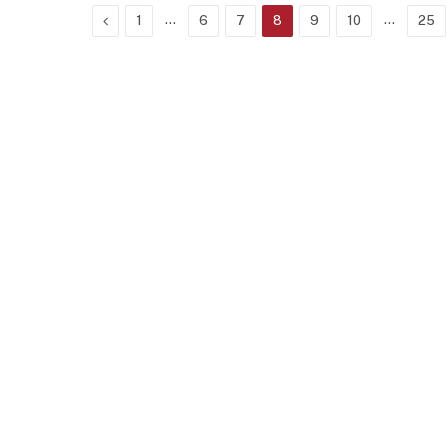
Previous
…
…
1
6
7
8
9
10
25