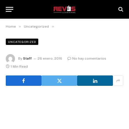
»
»
Home
Uncategorized
UNCATEGORIZED
By
Staff
26 enero, 2016
No hay comentarios
1 Min Read