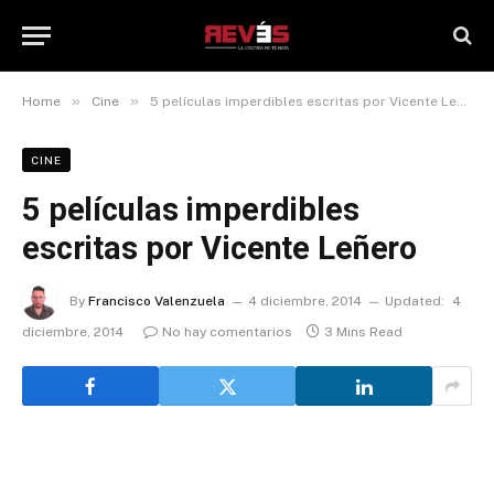
»
»
Home
Cine
5 películas imperdibles escritas por Vicente Leñero
CINE
5 películas imperdibles
escritas por Vicente Leñero
By
Francisco Valenzuela
4 diciembre, 2014
Updated:
4
diciembre, 2014
No hay comentarios
3 Mins Read