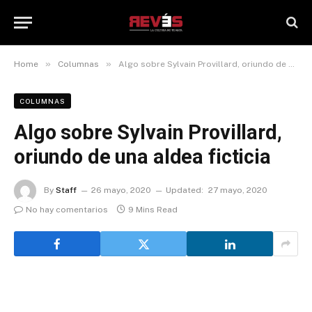
»
»
Home
Columnas
Algo sobre Sylvain Provillard, oriundo de una aldea ficticia
COLUMNAS
Algo sobre Sylvain Provillard,
oriundo de una aldea ficticia
By
Staff
26 mayo, 2020
Updated:
27 mayo, 2020
No hay comentarios
9 Mins Read