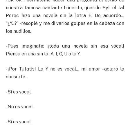
nuestra famosa cantante Lucerito, querido Syl: el tal
Perec hizo una novela sin la letra E. De acuerdo…
“¿Y..?” -resoplé y me di varios golpes en la cabeza con
los nudillos.
-Pues imagínate: ¡toda una novela sin esa vocal!
Piensa en una sin la A, I, O, U o la Y.
-¡Por Tutatis! La Y no es vocal… mi amor –aclaró la
consorte.
-Sí es vocal.
-No es vocal.
-Sí es vocal.