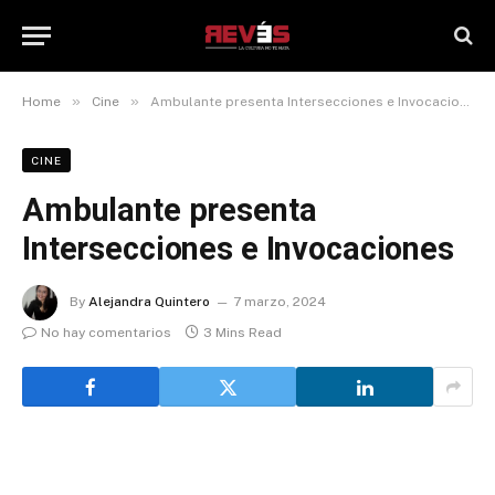
»
»
Home
Cine
Ambulante presenta Intersecciones e Invocaciones
CINE
Ambulante presenta
Intersecciones e Invocaciones
By
Alejandra Quintero
7 marzo, 2024
No hay comentarios
3 Mins Read