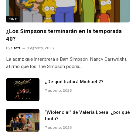
CINE
¿Los Simpsons terminarán en la temporada
40?
By
Staff
8 agosto, 2026
La actriz que interpreta a Bart Simpson, Nancy Cartwright,
afirmó que los The Simpson podría…
¿De qué tratará Michael 2?
7 agosto, 2026
“¡Violencia!” de Valeria Loera: ¿por qué
tanta?
7 agosto, 2026