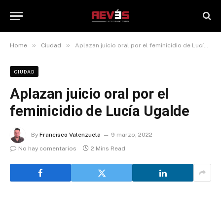
»
»
Home
Ciudad
Aplazan juicio oral por el feminicidio de Lucía Ugalde
CIUDAD
Aplazan juicio oral por el
feminicidio de Lucía Ugalde
By
Francisco Valenzuela
9 marzo, 2022
No hay comentarios
2 Mins Read