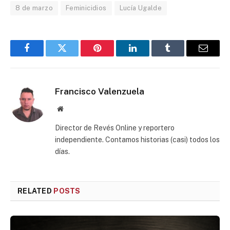
8 de marzo
Feminicidios
Lucía Ugalde
Facebook
Twitter
Pinterest
LinkedIn
Tumblr
Email
Francisco Valenzuela
Website
Director de Revés Online y reportero
independiente. Contamos historias (casi) todos los
días.
RELATED
POSTS