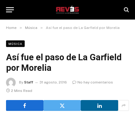
»
»
Home
Música
Así fue el paso de La Garfield por Morelia
MÚSICA
Así fue el paso de La Garfield
por Morelia
By
Staff
31 agosto, 2016
No hay comentarios
2 Mins Read