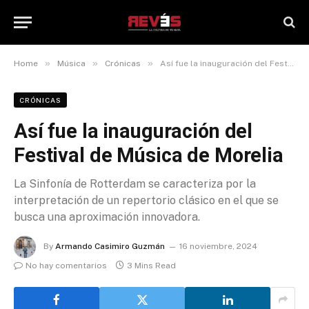
»
»
»
Home
Música
Crónicas
Así fue la inauguración del Festival de Música de Morelia
CRÓNICAS
Así fue la inauguración del
Festival de Música de Morelia
La Sinfonía de Rotterdam se caracteriza por la
interpretación de un repertorio clásico en el que se
busca una aproximación innovadora.
By
Armando Casimiro Guzmán
16 noviembre, 2024
No hay comentarios
3 Mins Read