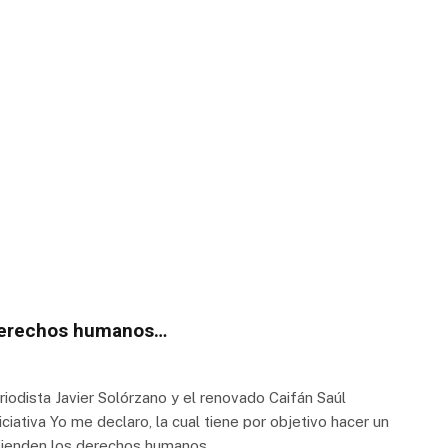
 derechos humanos…
periodista Javier Solórzano y el renovado Caifán Saúl
iativa Yo me declaro, la cual tiene por objetivo hacer un
fienden los derechos humanos.