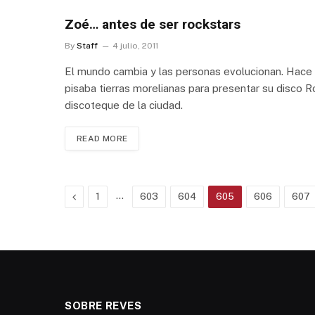
Zoé… antes de ser rockstars
By
Staff
4 julio, 2011
El mundo cambia y las personas evolucionan. Hace
pisaba tierras morelianas para presentar su disco
discoteque de la ciudad.
READ MORE
Previous
…
1
603
604
605
606
607
SOBRE REVES