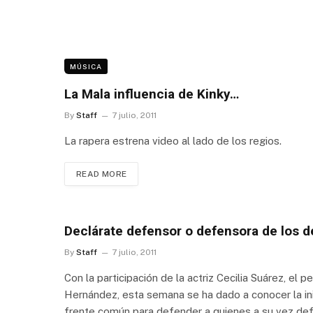
MÚSICA
La Mala influencia de Kinky…
By
Staff
7 julio, 2011
La rapera estrena video al lado de los regios.
READ MORE
Declárate defensor o defensora de los
By
Staff
7 julio, 2011
Con la participación de la actriz Cecilia Suárez, el 
Hernández, esta semana se ha dado a conocer la inic
frente común para defender a quienes a su vez de