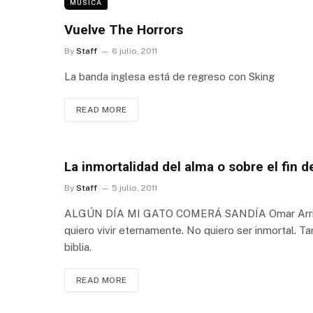
MÚSICA
Vuelve The Horrors
By
Staff
6 julio, 2011
La banda inglesa está de regreso con Sking
READ MORE
La inmortalidad del alma o sobre el fin 
By
Staff
5 julio, 2011
ALGÚN DÍA MI GATO COMERÁ SANDÍA Omar Arriaga 
quiero vivir eternamente. No quiero ser inmortal. 
biblia.
READ MORE