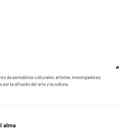
Website
to de periodistas culturales, artistas, investigadores,
or la difusión del arte y la cultura.
el alma