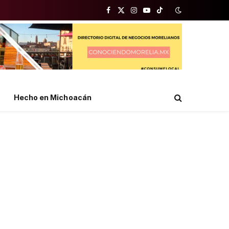
Facebook
X
Instagram
YouTube
TikTok
(Twitter)
Hecho en Michoacán