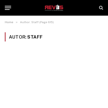
»
Home
Author: Staff (Page 615)
AUTOR:
STAFF