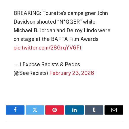
BREAKING: Tourette’s campaigner John
Davidson shouted “N*GGER” while
Michael B. Jordan and Delroy Lindo were
on stage at the BAFTA Film Awards
pic.twitter.com/28GrqYV6Ft
— i Expose Racists & Pedos
(@SeeRacists)
February 23, 2026
Facebook
Twitter
Pinterest
LinkedIn
Tumblr
Email