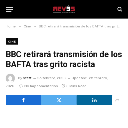
»
»
Home
Cine
BBC retirará transmisión de los BAFTA tras grito racista
CINE
BBC retirará transmisión de los
BAFTA tras grito racista
By
Staff
25 febrero, 2026
Updated:
25 febrero,
2026
No hay comentarios
3 Mins Read