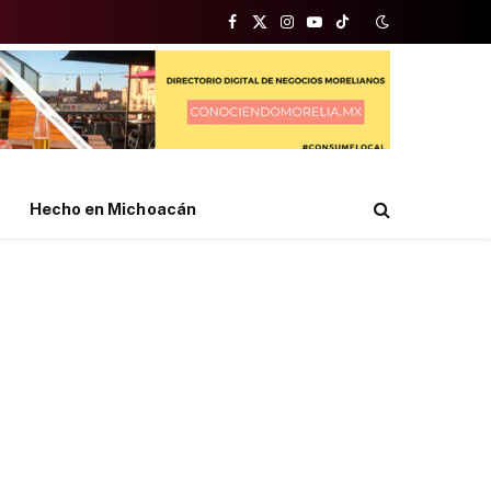
Facebook
X
Instagram
YouTube
TikTok
(Twitter)
Hecho en Michoacán