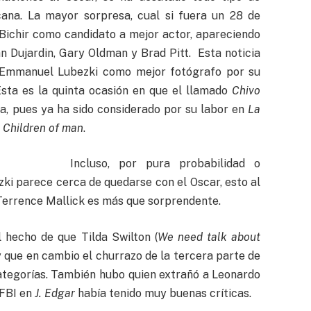
cana. La mayor sorpresa, cual si fuera un 28 de
 Bichir como candidato a mejor actor, apareciendo
n Dujardin, Gary Oldman y Brad Pitt. Esta noticia
: Emmanuel Lubezki como mejor fotógrafo por su
Esta es la quinta ocasión en que el llamado
Chivo
lla, pues ya ha sido considerado por su labor en
La
y
Children of man
.
Incluso, por pura probabilidad o
ezki parece cerca de quedarse con el Oscar, esto al
 Terrence Mallick es más que sorprendente.
 hecho de que Tilda Swilton (
We need talk about
y que en cambio el churrazo de la tercera parte de
ategorías. También hubo quien extrañó a Leonardo
 FBI en
J. Edgar
había tenido muy buenas críticas.