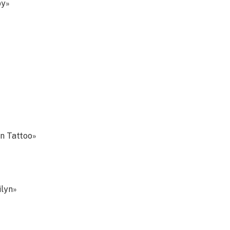
py»
on Tattoo»
ilyn»