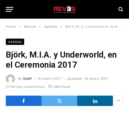
»
»
»
Home
Música
Agenda
Björk, M.I.A. y Underworld, en el Ceremonia 2017
AGENDA
Björk, M.I.A. y Underworld, en
el Ceremonia 2017
By
Staff
16 enero, 2017
Updated:
16 enero, 2017
No hay comentarios
1 Min Read