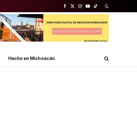
Facebook
X
Instagram
YouTube
TikTok
(Twitter)
Hecho en Michoacán