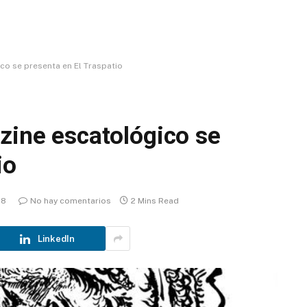
co se presenta en El Traspatio
zine escatológico se
io
18
No hay comentarios
2 Mins Read
LinkedIn