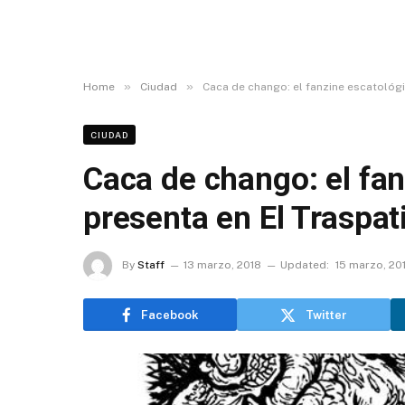
»
»
Home
Ciudad
Caca de chango: el fanzine escatológi
CIUDAD
Caca de chango: el fan
presenta en El Traspat
By
Staff
13 marzo, 2018
Updated:
15 marzo, 20
Facebook
Twitter