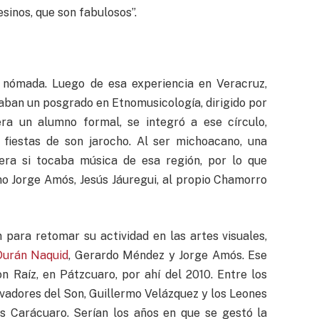
inos, que son fabulosos”.
tu nómada. Luego de esa experiencia en Veracruz,
aban un posgrado en Etnomusicología, dirigido por
a un alumno formal, se integró a ese círculo,
 fiestas de son jarocho. Al ser michoacano, una
ra si tocaba música de esa región, por lo que
mo Jorge Amós, Jesús Jáuregui, al propio Chamorro
 para retomar su actividad en las artes visuales,
Durán Naquid
, Gerardo Méndez y Jorge Amós. Ese
 Raíz, en Pátzcuaro, por ahí del 2010. Entre los
ivadores del Son, Guillermo Velázquez y los Leones
os Carácuaro. Serían los años en que se gestó la