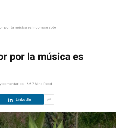
or por la música es incomparable
or por la música es
y comentarios
7 Mins Read
LinkedIn