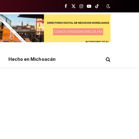
Facebook
X
Instagram
YouTube
TikTok
(Twitter)
Hecho en Michoacán