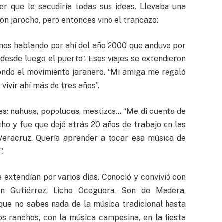
er que le sacudiría todas sus ideas. Llevaba una
n jarocho, pero entonces vino el trancazo:
mos hablando por ahí del año 2000 que anduve por
desde luego el puerto”. Esos viajes se extendieron
fondo el movimiento jaranero. “Mi amiga me regaló
ivir ahí más de tres años”.
es: nahuas, popolucas, mestizos… “Me di cuenta de
ocho y fue que dejé atrás 20 años de trabajo en las
Veracruz. Quería aprender a tocar esa música de
”.
 extendían por varios días. Conoció y convivió con
n Gutiérrez, Licho Oceguera, Son de Madera,
ue no sabes nada de la música tradicional hasta
os ranchos, con la música campesina, en la fiesta