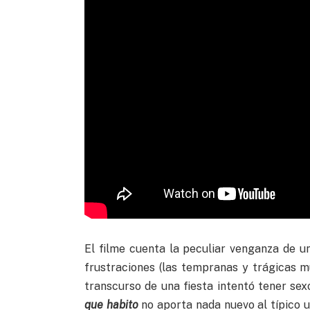
El filme cuenta la peculiar venganza de un
frustraciones (las tempranas y trágicas m
transcurso de una fiesta intentó tener se
que habito
no aporta nada nuevo al típico 