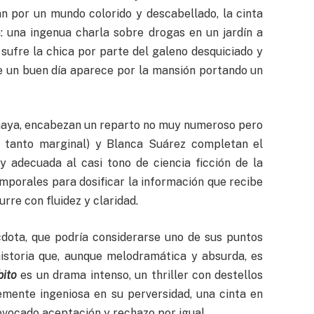
n por un mundo colorido y descabellado, la cinta
 una ingenua charla sobre drogas en un jardín a
sufre la chica por parte del galeno desquiciado y
e un buen día aparece por la mansión portando un
naya, encabezan un reparto no muy numeroso pero
n tanto marginal) y Blanca Suárez completan el
y adecuada al casi tono de ciencia ficción de la
temporales para dosificar la información que recibe
urre con fluidez y claridad.
cdota, que podría considerarse uno de sus puntos
historia que, aunque melodramática y absurda, es
bito
es un drama intenso, un thriller con destellos
ntemente ingeniosa en su perversidad, una cinta en
ovocado aceptación y rechazo por igual.