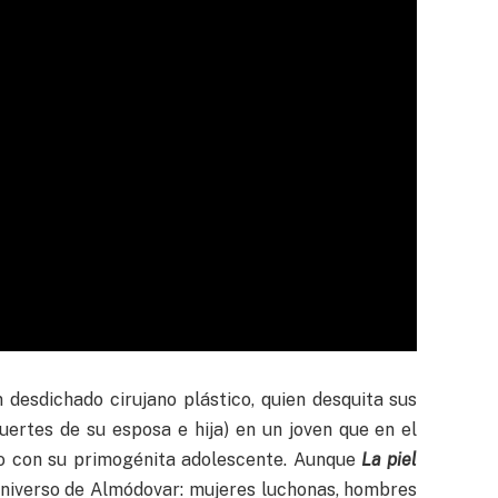
 desdichado cirujano plástico, quien desquita sus
uertes de su esposa e hija) en un joven que en el
xo con su primogénita adolescente. Aunque
La piel
universo de Almódovar: mujeres luchonas, hombres