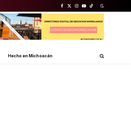
Facebook
X
Instagram
YouTube
TikTok
(Twitter)
Hecho en Michoacán