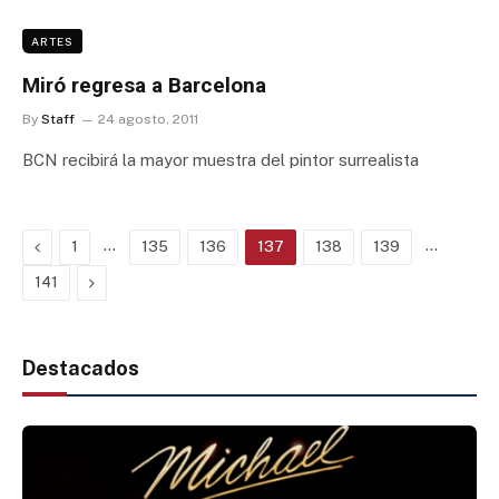
ARTES
Miró regresa a Barcelona
By
Staff
24 agosto, 2011
BCN recibirá la mayor muestra del pintor surrealista
Previous
…
…
1
135
136
137
138
139
Next
141
Destacados