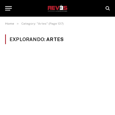
»
Home
Category: "Artes" (Page 137)
EXPLORANDO:
ARTES