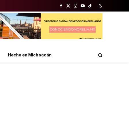
Facebook
X
Instagram
YouTube
TikTok
(Twitter)
Hecho en Michoacán