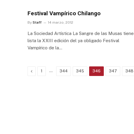
Festival Vampírico Chilango
By
Staff
14 marzo, 2012
La Sociedad Artística La Sangre de las Musas tiene
lista la XXIII edición del ya obligado Festival
Vampírico de la…
Previous
…
1
344
345
346
347
348