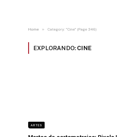
»
Home
Category: "Cine" (Page 346)
EXPLORANDO:
CINE
ARTES