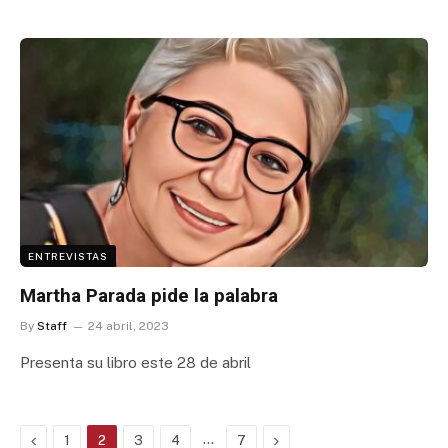
ENTREVISTAS
Martha Parada pide la palabra
By
Staff
24 abril, 2023
Presenta su libro este 28 de abril
Previous
…
Next
1
2
3
4
7