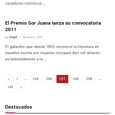
cazadores robóticos,…
El Premio Sor Juana lanza su convocatoria
2011
By
Staff
18 enero, 2011
El galardón que desde 1993 reconoce la literatura en
español escrita por mujeres otorgará diez mil dólares
estadounidenses a la…
Previous
…
…
1
135
136
137
138
139
Next
141
Destacados