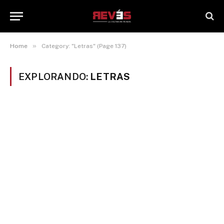
»
Home
Category: "Letras" (Page 137)
EXPLORANDO:
LETRAS