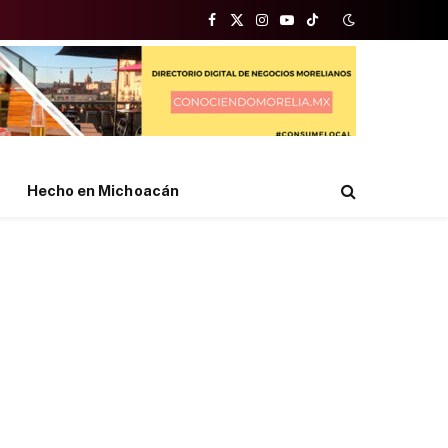
Facebook
X
Instagram
YouTube
TikTok
(Twitter)
Hecho en Michoacán