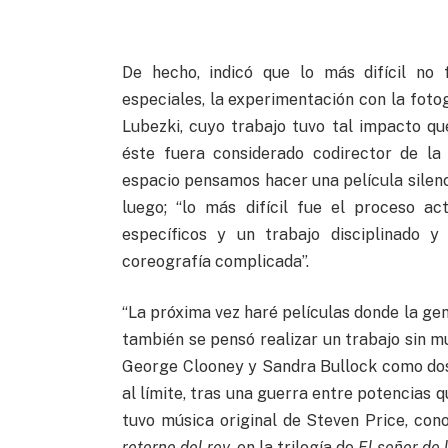
De hecho, indicó que lo más difícil no 
especiales, la experimentación con la foto
Lubezki, cuyo trabajo tuvo tal impacto qu
éste fuera considerado codirector de la 
espacio pensamos hacer una película silenc
luego; “lo más difícil fue el proceso ac
específicos y un trabajo disciplinado 
coreografía complicada”.
“La próxima vez haré películas donde la ge
también se pensó realizar un trabajo sin mú
George Clooney y Sandra Bullock como dos 
al límite, tras una guerra entre potencias
tuvo música original de Steven Price, co
retorno del rey
, en la trilogía de
El señor de 