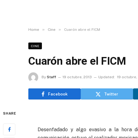
»
»
Home
Cine
Cuarón abre el FICM
CINE
Cuarón abre el FICM
By
Staff
19 octubre, 2013
Updated:
19 octubre,
Facebook
Twitter
SHARE
Desenfadado y algo evasivo a la hora d
comunicación, estuvo el realizador mexican