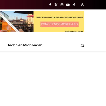
Facebook
X
Instagram
YouTube
TikTok
(Twitter)
Hecho en Michoacán