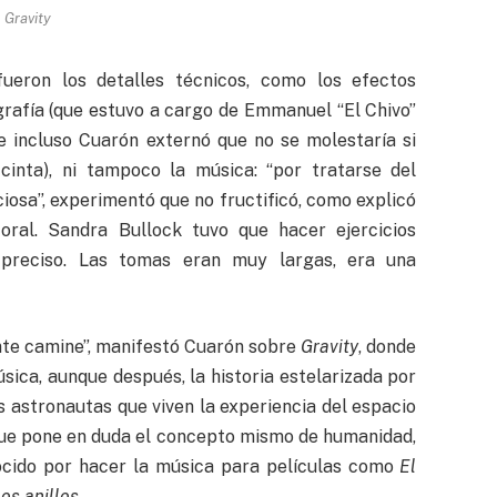
Gravity
fueron los detalles técnicos, como los efectos
grafía (que estuvo a cargo de Emmanuel “El Chivo”
e incluso Cuarón externó que no se molestaría si
cinta), ni tampoco la música: “por tratarse del
iosa”, experimentó que no fructificó, como explicó
toral. Sandra Bullock tuvo que hacer ejercicios
y preciso. Las tomas eran muy largas, era una
nte camine”, manifestó Cuarón sobre
Gravity
, donde
sica, aunque después, la historia estelarizada por
astronautas que viven la experiencia del espacio
 que pone en duda el concepto mismo de humanidad,
nocido por hacer la música para películas como
El
los anillos
.