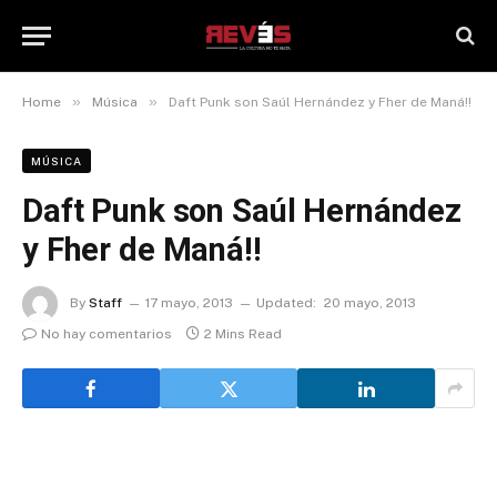
»
»
Home
Música
Daft Punk son Saúl Hernández y Fher de Maná!!
MÚSICA
Daft Punk son Saúl Hernández
y Fher de Maná!!
By
Staff
17 mayo, 2013
Updated:
20 mayo, 2013
No hay comentarios
2 Mins Read