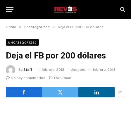
»
»
Home
Uncategorized
Deja el FB por 200 dólares
UNCATEGORIZED
Deja el FB por 200 dólares
By
Staff
11 febrero, 2013
Updated:
14 febrero, 2013
No hay comentarios
1 Min Read