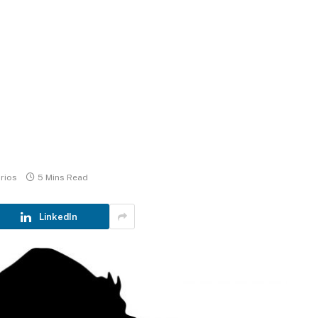
rios
5 Mins Read
LinkedIn