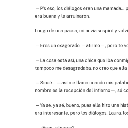
—P’s eso, los diálogos eran una mamada… pe
era buena y la arruinaron.
Luego de una pausa, mi novia suspiró y volvi
—Eres un exagerado —afirmó—, pero te voy
—La cosa está así, una chica que iba conmi
tampoco me desagradaba, no creo que ella 
—Sinué… —así me llama cuando mis palabras
nombre es la recepción del infierno—, sé co
—Ya sé, ya sé, bueno, pues ella hizo una his
era interesante, pero los diálogos, Laura, l
—¿Eran vulgares?