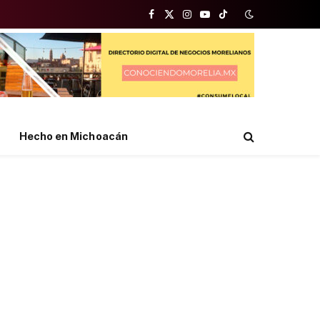
Facebook
X
Instagram
YouTube
TikTok
(Twitter)
Hecho en Michoacán